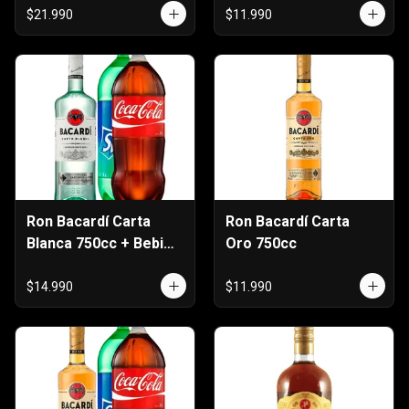
Cerveza 470cc
$21.990
$11.990
Ron Bacardí Carta
Ron Bacardí Carta
Blanca 750cc + Bebida
Oro 750cc
3 Litros
$14.990
$11.990