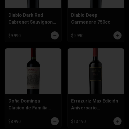
Diablo Dark Red
Diablo Deep
Cabrenet Sauvignon
Carmenere 750cc
750cc
$9.990
$9.990
Doña Dominga
Errazuriz Max Edición
Clasico de Familia
Aniversario
Cabernet Sauvignon
Carmenere 750cc
750cc
$8.990
$13.190