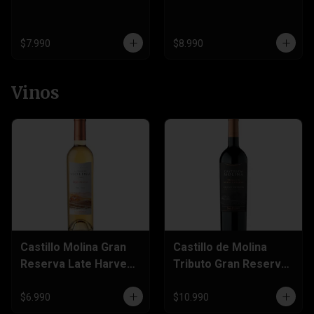
$7.990
$8.990
Vinos
Castillo Molina Gran
Castillo de Molina
Reserva Late Harvest
Tributo Gran Reserva
500cc
Cabernet Sauvignon
750cc
$6.990
$10.990