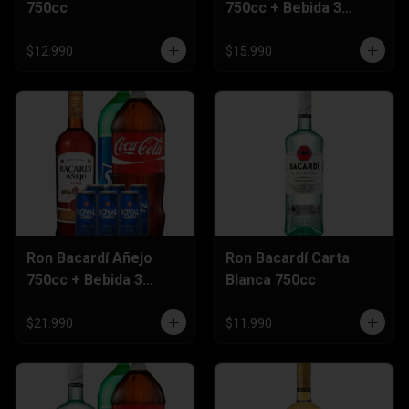
750cc
750cc + Bebida 3
Litros
$12.990
$15.990
Ron Bacardí Añejo
Ron Bacardí Carta
750cc + Bebida 3
Blanca 750cc
Litros + Six Pack
Cerveza 470cc
$21.990
$11.990