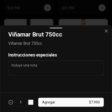
Bebida 3 Litros
$20.990
$25.990
Viñamar Brut 750cc
Viñamar Brut 750cc
Instrucciones especiales
Johnnie Walker
Johnnie Walker Red
Double Black 750cc
Label 1 Litro
$44.990
$26.990
Agregar
$7.990