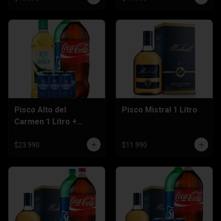
Pisco Alto del
Pisco Mistral 1 Litro
Carmen 1 Litro +
Bebida 3 Litros + Six
Pack Cerveza 470cc
$23.990
$11.990