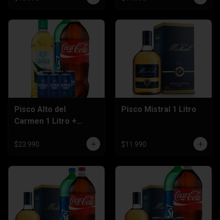
Pisco Alto del
Pisco Mistral 1 Litro
Carmen 1 Litro +
Bebida 3 Litros + Six
Pack Cerveza 470cc
$23.990
$11.990