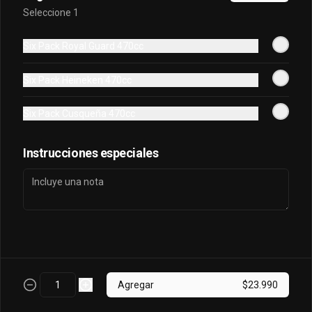
Bebida 3 Litros
Seleccione 1
$20.990
$25.990
Six Pack Royal Guard 470cc
Six Pack Heineken 470cc
Six Pack Cusqueña 470cc
Instrucciones especiales
Johnnie Walker
Johnnie Walker Red
Double Black 750cc
Label 1 Litro
$44.990
$26.990
Agregar
$23.990