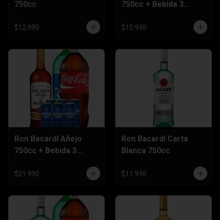
750cc
750cc + Bebida 3
Litros
$12.990
$15.990
Ron Bacardí Añejo
Ron Bacardí Carta
750cc + Bebida 3
Blanca 750cc
Litros + Six Pack
Cerveza 470cc
$21.990
$11.990