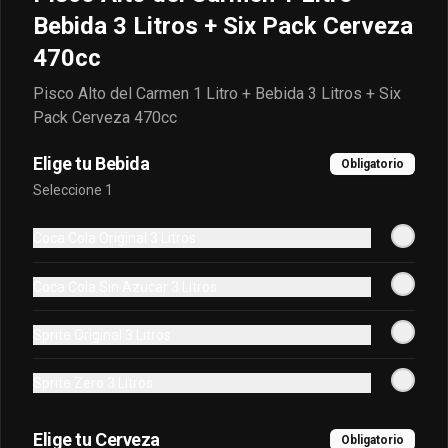
Bebida 3 Litros + Six Pack Cerveza
470cc
Pisco Alto del Carmen 1 Litro + Bebida 3 Litros + Six
Jack Daniels Original
Johnnie Walker Black
Pack Cerveza 470cc
1 Litro + Six Pack
Label 750cc
Cervezas 470cc
Elige tu Bebida
Obligatorio
$48.990
$39.990
Seleccione 1
Coca Cola Original 3 Litros
Coca Cola Sin Azucar 3 Litros
Sprite Original 3 Litros
Sprite Zero 3 Litros
Johnnie Walker
Johnnie Walker
Blonde 750cc
Blonde 750cc +
Elige tu Cerveza
Obligatorio