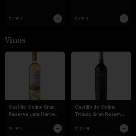
$7.990
$8.990
Vinos
Castillo Molina Gran
Castillo de Molina
Reserva Late Harvest
Tributo Gran Reserva
500cc
Cabernet Sauvignon
750cc
$6.990
$10.990