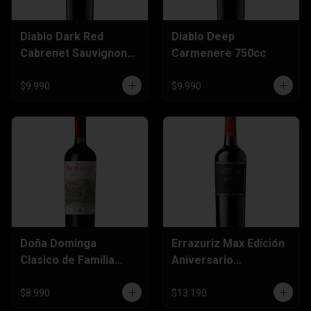
Diablo Dark Red
Diablo Deep
Cabrenet Sauvignon
Carmenere 750cc
750cc
$9.990
$9.990
Doña Dominga
Errazuriz Max Edición
Clasico de Familia
Aniversario
Cabernet Sauvignon
Carmenere 750cc
750cc
$8.990
$13.190