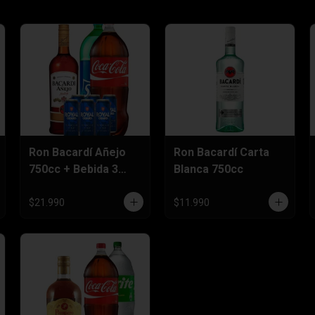
Ron Bacardí Añejo
Ron Bacardí Carta
750cc + Bebida 3
Blanca 750cc
Litros + Six Pack
Cerveza 470cc
$21.990
$11.990