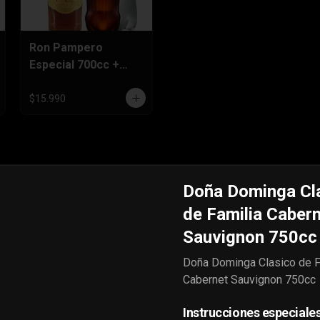
Ron Pampero
Especial 700cc +
Bebida 3 Litros
$15.990
Doña Dominga Cl
de Familia Caber
Sauvignon 750cc
Doña Dominga Clasico de F
Cabernet Sauvignon 750cc
Vodka Eristoff 1
Vodka Eristoff 1
Instrucciones especiale