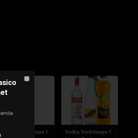
asico
Close
net
amilia
Vodka Stolichnaya 1
Vodka Stolichnaya 1
s