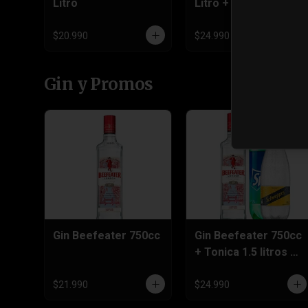
Litro
Litro + Tonica o
Nectar 1,5 Litros
$20.990
$24.990
Gin y Promos
Gin Beefeater 750cc
Gin Beefeater 750cc
+ Tonica 1.5 litros o
Sprite 3 Litros
$21.990
$24.990