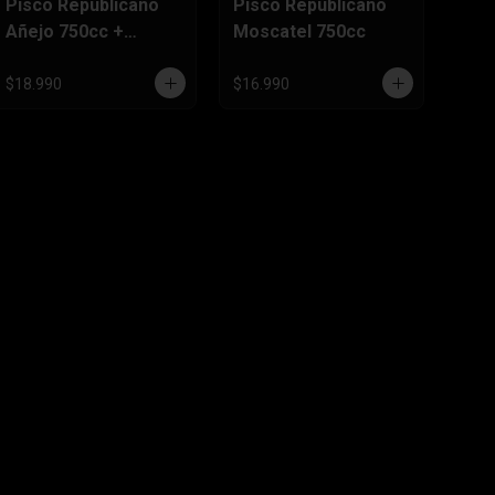
Pisco Republicano
Pisco Republicano
Añejo 750cc +
Moscatel 750cc
Bebida 3 Litros
$18.990
$16.990