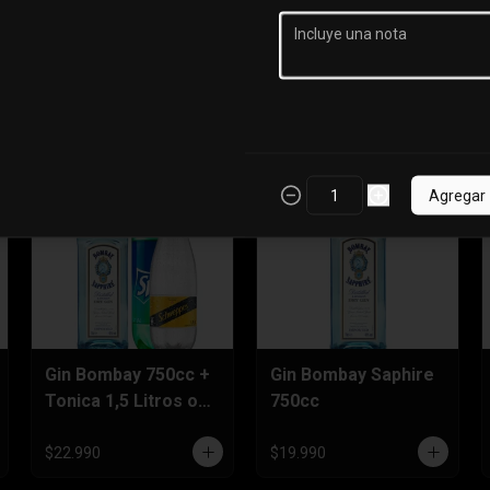
Litro
Litro + Tonica o
nectar 1,5 Litros
$10.990
$14.990
Agregar
Gin Bombay 750cc +
Gin Bombay Saphire
Tonica 1,5 Litros o
750cc
Sprite 3 Litros
$22.990
$19.990