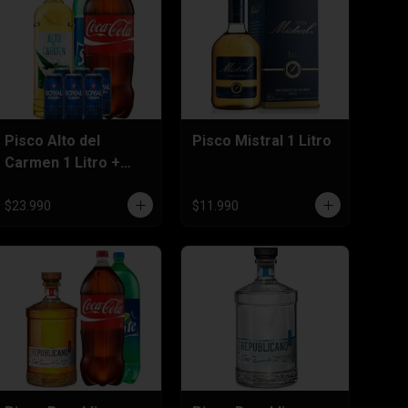
Pisco Alto del
Pisco Mistral 1 Litro
Carmen 1 Litro +
Bebida 3 Litros + Six
Pack Cerveza 470cc
$23.990
$11.990