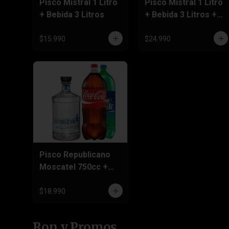
Pisco Mistral 1 Litro
Pisco Mistral 1 Litro
+ Bebida 3 Litros
+ Bebida 3 Litros +
Six Pack Cerveza
470cc
$15.990
$24.990
Pisco Republicano
Moscatel 750cc +
Bebida 3 Litros
$18.990
Ron y Promos