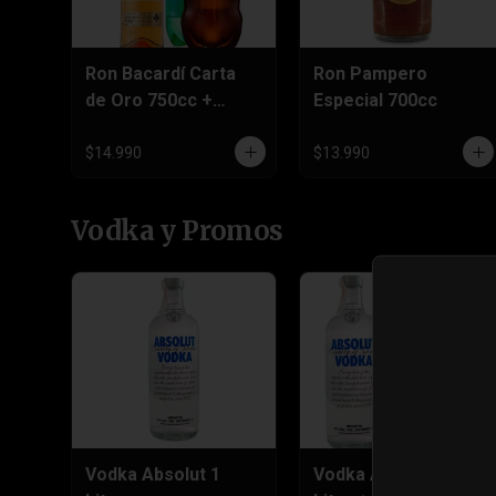
Ron Bacardí Carta
Ron Pampero
de Oro 750cc +
Especial 700cc
Bebida 3 Litros
$14.990
$13.990
Vodka y Promos
Vodka Absolut 1
Vodka Absolute 1